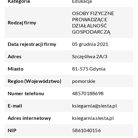
Kategoria
Edukacja
OSOBY FIZYCZNE
PROWADZĄCE
Rodzaj firmy
DZIAŁALNOŚĆ
GOSPODARCZĄ
Data rejestracji firmy
05 grudnia 2021
Adres
Szczęśliwa 2A/3
Miasto
81-575 Gdynia
Region (Województwo)
pomorskie
Numer telefonu
48570188698
E-mail
ksiegarnia@siesta.pl
Adres internetowy
ksiegarnia.siesta.pl
NIP
5861040156