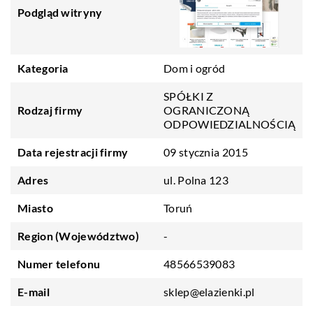
Podgląd witryny
Kategoria
Dom i ogród
SPÓŁKI Z
Rodzaj firmy
OGRANICZONĄ
ODPOWIEDZIALNOŚCIĄ
Data rejestracji firmy
09 stycznia 2015
Adres
ul. Polna 123
Miasto
Toruń
Region (Województwo)
-
Numer telefonu
48566539083
E-mail
sklep@elazienki.pl