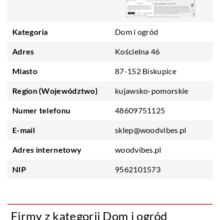
Kategoria
Dom i ogród
Adres
Kościelna 46
Miasto
87-152 Biskupice
Region (Województwo)
kujawsko-pomorskie
Numer telefonu
48609751125
E-mail
sklep@woodvibes.pl
Adres internetowy
woodvibes.pl
NIP
9562101573
Firmy z kategorii Dom i ogród