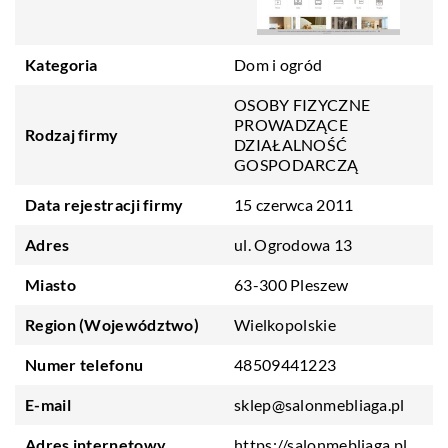
Kategoria
Dom i ogród
OSOBY FIZYCZNE
PROWADZĄCE
Rodzaj firmy
DZIAŁALNOŚĆ
GOSPODARCZĄ
Data rejestracji firmy
15 czerwca 2011
Adres
ul. Ogrodowa 13
Miasto
63-300 Pleszew
Region (Województwo)
Wielkopolskie
Numer telefonu
48509441223
E-mail
sklep@salonmebliaga.pl
Adres internetowy
https://salonmebliaga.pl