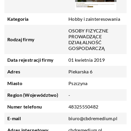
Kategoria
Hobby i zainteresowania
OSOBY FIZYCZNE
PROWADZĄCE
Rodzaj firmy
DZIAŁALNOŚĆ
GOSPODARCZĄ
Data rejestracji firmy
01 kwietnia 2019
Adres
Piekarska 6
Miasto
Pszczyna
Region (Województwo)
-
Numer telefonu
48325550482
E-mail
biuro@cbdremedium.pl
Adres internetowy
cbdremedium.pl