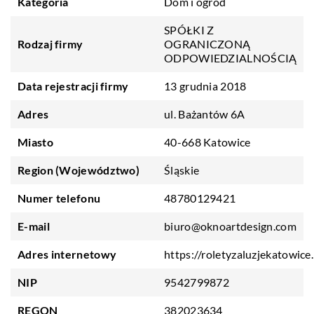
Kategoria
Dom i ogród
SPÓŁKI Z
Rodzaj firmy
OGRANICZONĄ
ODPOWIEDZIALNOŚCIĄ
Data rejestracji firmy
13 grudnia 2018
Adres
ul. Bażantów 6A
Miasto
40-668 Katowice
Region (Województwo)
Śląskie
Numer telefonu
48780129421
E-mail
biuro@oknoartdesign.com
Adres internetowy
https://roletyzaluzjekatowice.
NIP
9542799872
REGON
382023634