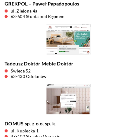
GREKPOL – Paweł Papadopoulos
ul. Zielona 4a
63-604 Słupia pod Kępnem
Tadeusz Doktór Meble Doktór
Świeca 52
63-430 Odolanów
DOMUS sp. z o.o. sp. k.
ul. Kupiecka 1
47-100 Strzelce Opolskie