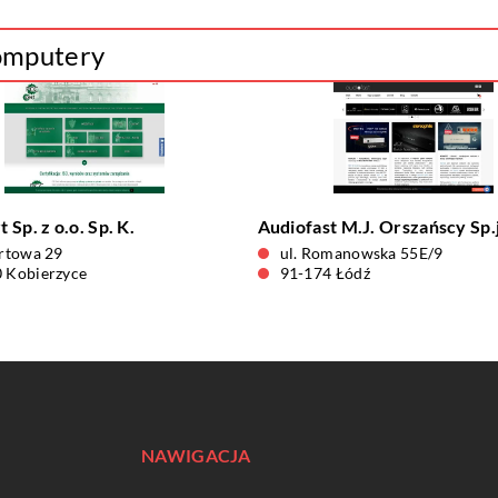
komputery
Sp. z o.o. Sp. K.
Audiofast M.J. Orszańscy Sp.j
ortowa 29
ul. Romanowska 55E/9
 Kobierzyce
91-174 Łódź
NAWIGACJA