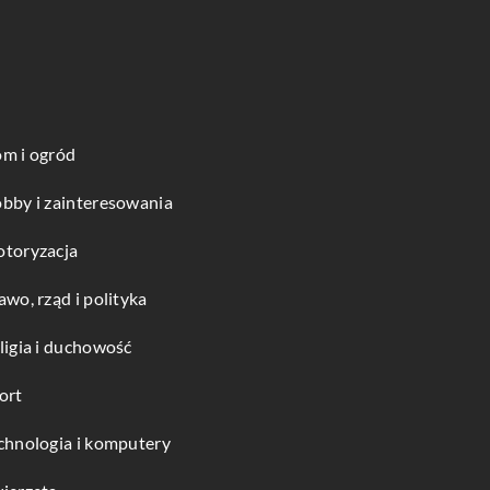
m i ogród
bby i zainteresowania
toryzacja
awo, rząd i polityka
ligia i duchowość
ort
chnologia i komputery