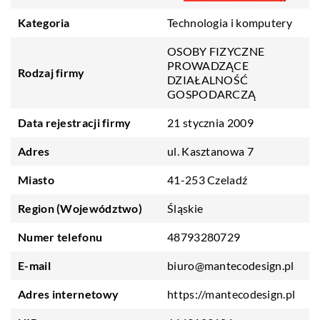
Kategoria
Technologia i komputery
OSOBY FIZYCZNE
PROWADZĄCE
Rodzaj firmy
DZIAŁALNOŚĆ
GOSPODARCZĄ
Data rejestracji firmy
21 stycznia 2009
Adres
ul. Kasztanowa 7
Miasto
41-253 Czeladź
Region (Województwo)
Śląskie
Numer telefonu
48793280729
E-mail
biuro@mantecodesign.pl
Adres internetowy
https://mantecodesign.pl