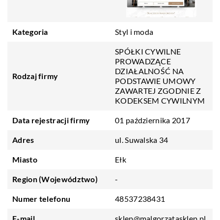
Kategoria
Styl i moda
SPÓŁKI CYWILNE
PROWADZĄCE
DZIAŁALNOŚĆ NA
Rodzaj firmy
PODSTAWIE UMOWY
ZAWARTEJ ZGODNIE Z
KODEKSEM CYWILNYM
Data rejestracji firmy
01 października 2017
Adres
ul. Suwalska 34
Miasto
Ełk
Region (Województwo)
-
Numer telefonu
48537238431
E-mail
sklep@malgorzatasklep.pl