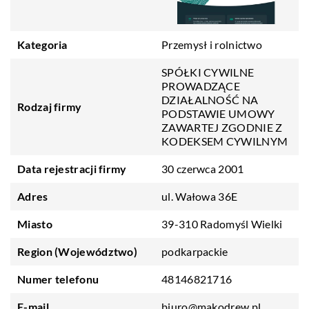
Kategoria
Przemysł i rolnictwo
SPÓŁKI CYWILNE
PROWADZĄCE
DZIAŁALNOŚĆ NA
Rodzaj firmy
PODSTAWIE UMOWY
ZAWARTEJ ZGODNIE Z
KODEKSEM CYWILNYM
Data rejestracji firmy
30 czerwca 2001
Adres
ul. Wałowa 36E
Miasto
39-310 Radomyśl Wielki
Region (Województwo)
podkarpackie
Numer telefonu
48146821716
E-mail
biuro@makodrew.pl