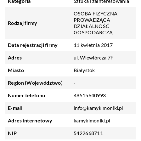
Kategoria
Sztuka i zainteresowania
OSOBA FIZYCZNA
PROWADZĄCA
Rodzaj firmy
DZIAŁALNOŚĆ
GOSPODARCZĄ
Data rejestracji firmy
11 kwietnia 2017
Adres
ul. Wiewiórcza 7F
Miasto
Białystok
Region (Województwo)
-
Numer telefonu
48515640993
E-mail
info@kamykimoniki.pl
Adres internetowy
kamykimoniki.pl
NIP
5422668711