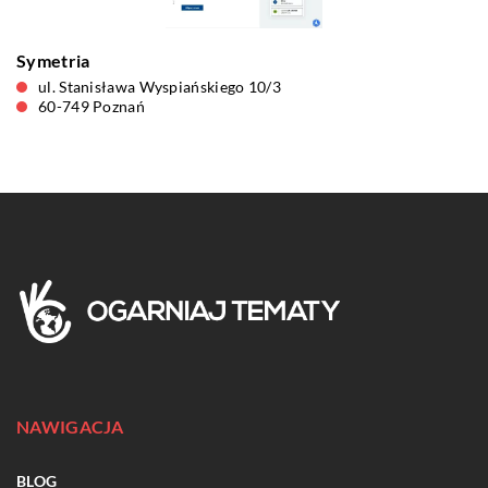
Symetria
ul. Stanisława Wyspiańskiego 10/3
60-749 Poznań
NAWIGACJA
BLOG