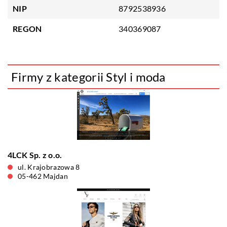
NIP
8792538936
REGON
340369087
Firmy z kategorii Styl i moda
4LCK Sp. z o.o.
ul. Krajobrazowa 8
05-462 Majdan