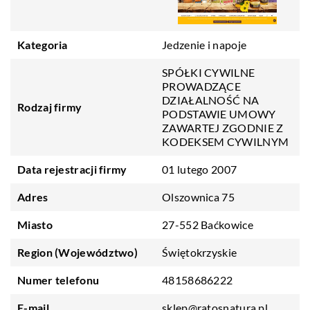
Kategoria
Jedzenie i napoje
SPÓŁKI CYWILNE
PROWADZĄCE
DZIAŁALNOŚĆ NA
Rodzaj firmy
PODSTAWIE UMOWY
ZAWARTEJ ZGODNIE Z
KODEKSEM CYWILNYM
Data rejestracji firmy
01 lutego 2007
Adres
Olszownica 75
Miasto
27-552 Baćkowice
Region (Województwo)
Świętokrzyskie
Numer telefonu
48158686222
E-mail
sklep@ratosnatura.pl