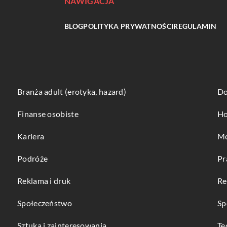
NAWIGACJA
BLOG
POLITYKA PRYWATNOŚCI
REGULAMIN
Branża adult (erotyka, hazard)
Do
Finanse osobiste
Ho
Kariera
Mo
Podróże
Pr
Reklama i druk
Re
Społeczeństwo
Sp
Sztuka i zainteresowania
Te