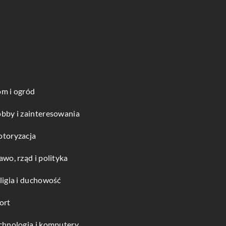
m i ogród
bby i zainteresowania
toryzacja
awo, rząd i polityka
ligia i duchowość
ort
chnologia i komputery