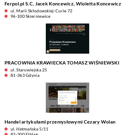
Ferpol.pl S.C. Jacek Koncewicz, Wioletta Koncewicz
ul. Marii Skłodowskiej-Curie 72
96-100 Skierniewice
PRACOWNIA KRAWIECKA TOMASZ WIŚNIEWSKI
ul. Starowiejska 25
81-363 Gdynia
Handel artykułami przemysłowymi Cezary Wolan
ul. Hetmańska 5/11
82-300 Elbląg