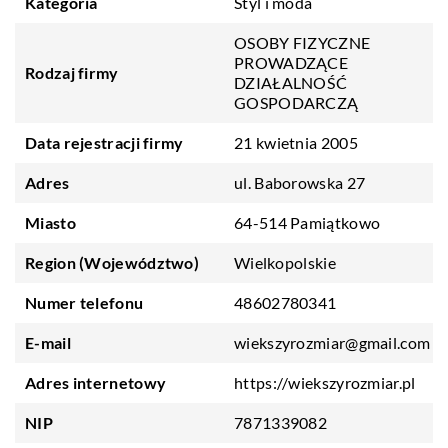
Kategoria
Styl i moda
OSOBY FIZYCZNE
PROWADZĄCE
Rodzaj firmy
DZIAŁALNOŚĆ
GOSPODARCZĄ
Data rejestracji firmy
21 kwietnia 2005
Adres
ul. Baborowska 27
Miasto
64-514 Pamiątkowo
Region (Województwo)
Wielkopolskie
Numer telefonu
48602780341
E-mail
wiekszyrozmiar@gmail.com
Adres internetowy
https://wiekszyrozmiar.pl
NIP
7871339082