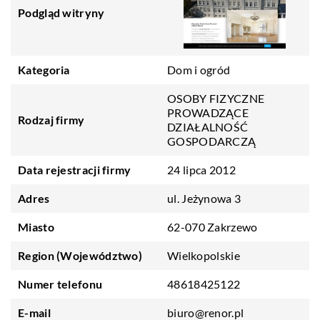
Podgląd witryny
Kategoria
Dom i ogród
OSOBY FIZYCZNE
PROWADZĄCE
Rodzaj firmy
DZIAŁALNOŚĆ
GOSPODARCZĄ
Data rejestracji firmy
24 lipca 2012
Adres
ul. Jeżynowa 3
Miasto
62-070 Zakrzewo
Region (Województwo)
Wielkopolskie
Numer telefonu
48618425122
E-mail
biuro@renor.pl