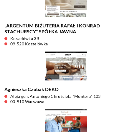
„ARGENTUM BIŻUTERIA RAFAŁ I KONRAD
STACHURSCY” SPÓŁKA JAWNA
Koszelówka 3B
09-520 Koszelówka
Agnieszka Czubak DEKO
Aleja gen. Antoniego Chruściela "Montera" 103
00-910 Warszawa