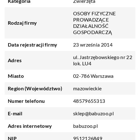
Kategoria
Zwierzęta
OSOBY FIZYCZNE
PROWADZĄCE
Rodzaj firmy
DZIAŁALNOŚĆ
GOSPODARCZĄ
Data rejestracji firmy
23 września 2014
ul. Jastrzębowskiego nr 22
Adres
lok. LU4
Miasto
02-786 Warszawa
Region (Województwo)
mazowieckie
Numer telefonu
48579655313
E-mail
sklep@babuzoo.pl
Adres internetowy
babuzoo.pl
NIP
9512126849